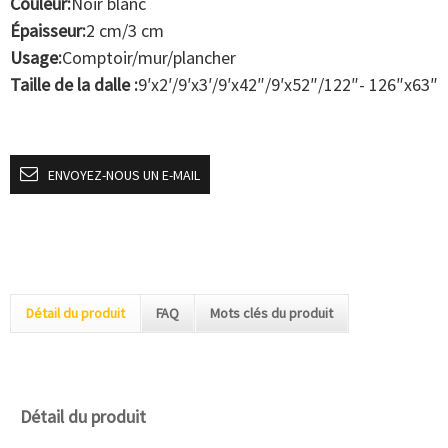
Couleur:
Noir blanc
Épaisseur:
2 cm/3 cm
Usage:
Comptoir/mur/plancher
Taille de la dalle :
9′x2′/9′x3′/9′x42″/9′x52″/122″- 126″x63″
ENVOYEZ-NOUS UN E-MAIL
Détail du produit
FAQ
Mots clés du produit
Détail du produit