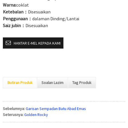
Warna:
coklat
Ketebalan：
Disesuaikan
Penggunaan：
dalaman Dinding/Lantai
Saiz jubin：
Disesuaikan
HANTAR E-MEL KEPADA KAMI
Butiran Produk
Soalan Lazim
Tag Produk
Sebelumnya:
Garisan Sempadan Batu Abad Emas
Seterusnya:
Golden Rocky